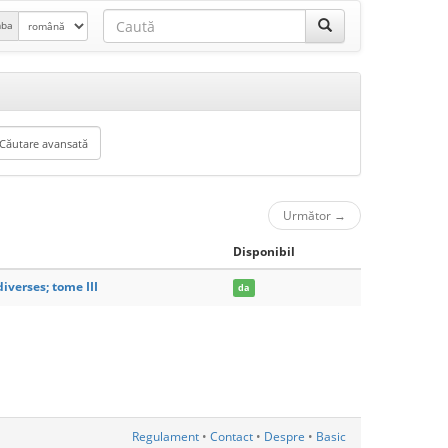
mba
Următor
→
Disponibil
iverses; tome III
da
Regulament
•
Contact
•
Despre
•
Basic