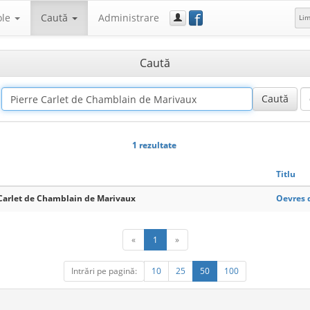
f
ole
Caută
Administrare
Li
Caută
1 rezultate
Titlu
 Carlet de Chamblain de Marivaux
Oevres d
«
1
»
Intrări pe pagină:
10
25
50
100