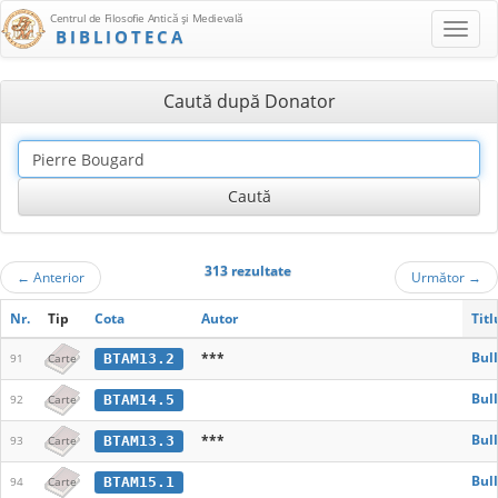
Centrul de Filosofie Antică şi Medievală
BIBLIOTECA
Caută după Donator
313 rezultate
←
Anterior
Următor
→
Nr.
Tip
Cota
Autor
Tit
***
Bul
BTAM13.2
91
Carte
Bul
BTAM14.5
92
Carte
***
Bul
BTAM13.3
93
Carte
Bul
BTAM15.1
94
Carte