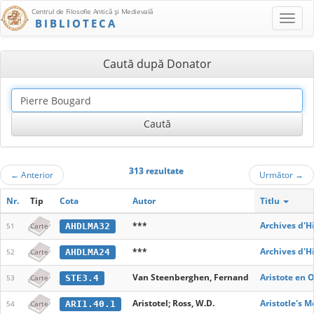
Centrul de Filosofie Antică şi Medievală
BIBLIOTECA
Caută după Donator
313 rezultate
←
Anterior
Următor
→
Nr.
Tip
Cota
Autor
Titlu
***
Archives d'H
AHDLMA32
51
Carte
***
Archives d'H
AHDLMA24
52
Carte
Van Steenberghen, Fernand
Aristote en 
STE3.4
53
Carte
Aristotel; Ross, W.D.
Aristotle's M
ARI1.40.1
54
Carte