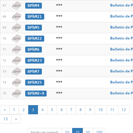
***
Bulletin de 
BPhM4
67
Carte
***
Bulletin de 
BPhM21
68
Carte
***
Bulletin de 
BPhM5
69
Carte
***
Bulletin de 
BPhM22
70
Carte
***
Bulletin de 
BPhM6
71
Carte
***
Bulletin de 
BPhM23
72
Carte
***
Bulletin de 
BPhM7
73
Carte
***
Bulletin de 
BPhM25
74
Carte
***
Bulletin de 
BPhM8-9
75
Carte
«
1
2
3
4
5
6
7
8
9
10
11
12
13
»
Intrări pe pagină:
10
25
50
100