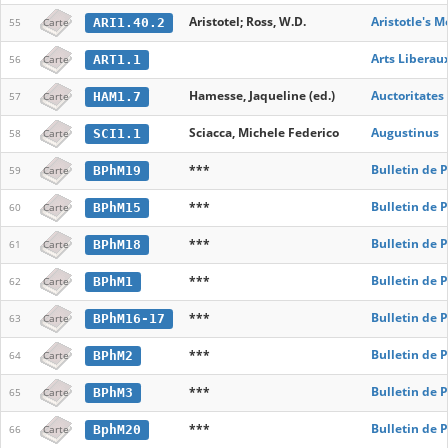
Aristotel; Ross, W.D.
Aristotle's Me
ARI1.40.2
55
Carte
Arts Liberau
ART1.1
56
Carte
Hamesse, Jaqueline (ed.)
Auctoritates
HAM1.7
57
Carte
Sciacca, Michele Federico
Augustinus
SCI1.1
58
Carte
***
Bulletin de 
BPhM19
59
Carte
***
Bulletin de 
BPhM15
60
Carte
***
Bulletin de 
BPhM18
61
Carte
***
Bulletin de 
BPhM1
62
Carte
***
Bulletin de 
BPhM16-17
63
Carte
***
Bulletin de 
BPhM2
64
Carte
***
Bulletin de 
BPhM3
65
Carte
***
Bulletin de 
BphM20
66
Carte