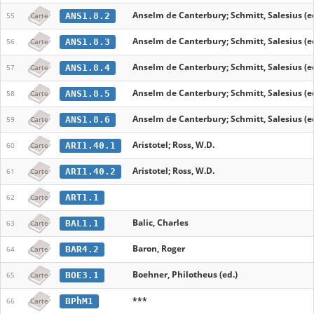
Anselm de Canterbury; Schmitt, Salesius (ed
ANS1.8.2
55
Carte
Anselm de Canterbury; Schmitt, Salesius (ed
ANS1.8.3
56
Carte
Anselm de Canterbury; Schmitt, Salesius (ed
ANS1.8.4
57
Carte
Anselm de Canterbury; Schmitt, Salesius (ed
ANS1.8.5
58
Carte
Anselm de Canterbury; Schmitt, Salesius (ed
ANS1.8.6
59
Carte
Aristotel; Ross, W.D.
ARI1.40.1
60
Carte
Aristotel; Ross, W.D.
ARI1.40.2
61
Carte
ART1.1
62
Carte
Balic, Charles
BAL1.1
63
Carte
Baron, Roger
BAR4.2
64
Carte
Boehner, Philotheus (ed.)
BOE3.1
65
Carte
***
BPhM1
66
Carte