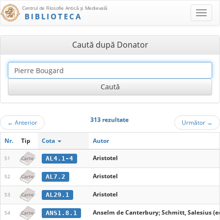
Centrul de Filosofie Antică şi Medievală
BIBLIOTECA
Caută după Donator
313 rezultate
←
Anterior
Următor
→
Nr.
Tip
Cota
Autor
Aristotel
AL4.1-4
51
Carte
Aristotel
AL7.2
52
Carte
Aristotel
AL29.1
53
Carte
Anselm de Canterbury; Schmitt, Salesius (ed
ANS1.8.1
54
Carte