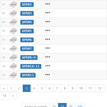
***
BPhM2
67
Carte
***
BPhM3
68
Carte
***
BPhM4
69
Carte
***
BPhM5
70
Carte
***
BPhM6
71
Carte
***
BPhM7
72
Carte
***
BPhM8-9
73
Carte
***
BPhM10-12
74
Carte
***
BPhM13
75
Carte
«
1
2
3
4
5
6
7
8
9
10
11
12
13
»
Intrări pe pagină:
10
25
50
100