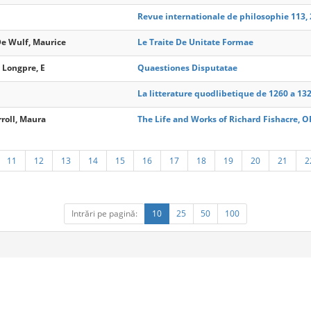
Revue internationale de philosophie 113,
 De Wulf, Maurice
Le Traite De Unitate Formae
 Longpre, E
Quaestiones Disputatae
La litterature quodlibetique de 1260 a 13
rroll, Maura
The Life and Works of Richard Fishacre, O
11
12
13
14
15
16
17
18
19
20
21
2
Intrări pe pagină:
10
25
50
100