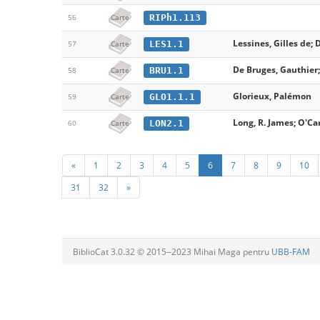
RIPh1.113
56
Carte
Lessines, Gilles de;
LES1.1
57
Carte
De Bruges, Gauthier;
BRU1.1
58
Carte
Glorieux, Palémon
GLO1.1.1
59
Carte
Long, R. James; O'Ca
LON2.1
60
Carte
«
1
2
3
4
5
6
7
8
9
10
31
32
»
BiblioCat 3.0.32 © 2015‒2023 Mihai Maga pentru
UBB-FAM