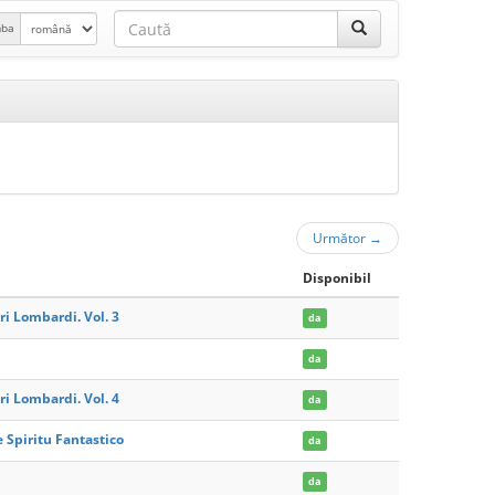
mba
Următor
→
Disponibil
ri Lombardi. Vol. 3
da
da
ri Lombardi. Vol. 4
da
Spiritu Fantastico
da
da