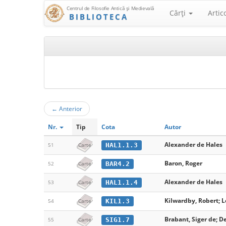
Centrul de Filosofie Antică şi Medievală
Cărţi
Artic
BIBLIOTECA
←
Anterior
Nr.
Tip
Cota
Autor
Alexander de Hales
HAL1.1.3
51
Carte
Baron, Roger
BAR4.2
52
Carte
Alexander de Hales
HAL1.1.4
53
Carte
Kilwardby, Robert; L
KIL1.3
54
Carte
Brabant, Siger de; D
SIG1.7
55
Carte