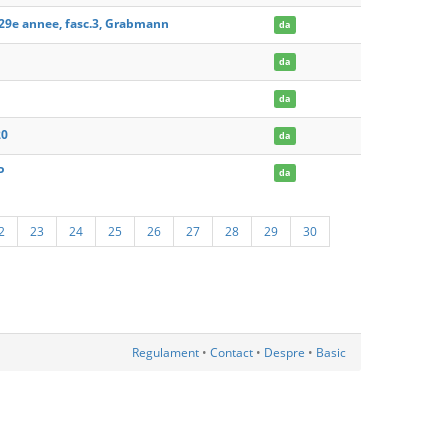
 29e annee, fasc.3, Grabmann
da
da
da
20
da
P
da
2
23
24
25
26
27
28
29
30
Regulament
•
Contact
•
Despre
•
Basic