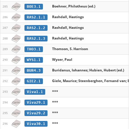
Boehner, Philotheus (ed.)
BOE3.1
285
Carte
Rashdall, Hastings
RAS2.1.1
286
Carte
Rashdall, Hastings
RAS2.1.2
287
Carte
Rashdall, Hastings
RAS2.1.3
288
Carte
Thomson, S. Harrison
THO3.1
289
Carte
Wyser, Paul
WYS1.1
290
Carte
Buridanus, Iohannes; Hubien, Hubert (ed.)
BUR4.3
291
Carte
Giele, Maurice; Steenberghen, Fernand van; B
GIE2.1
292
Carte
***
Viva1.1
293
Carte
***
Viva29.1
294
Carte
***
Viva29.2
295
Carte
***
Viva30.1
296
Carte