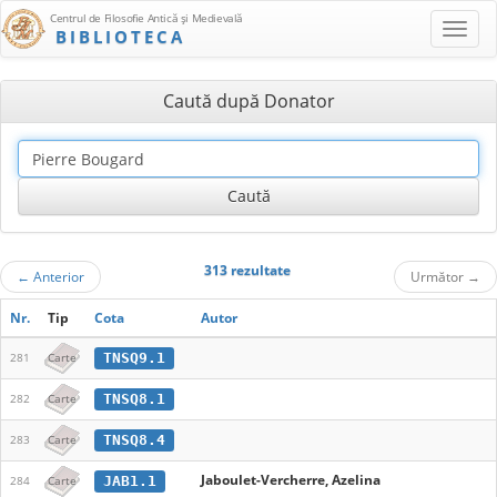
Centrul de Filosofie Antică şi Medievală
BIBLIOTECA
Caută după Donator
313 rezultate
←
Anterior
Următor
→
Nr.
Tip
Cota
Autor
TNSQ9.1
281
Carte
TNSQ8.1
282
Carte
TNSQ8.4
283
Carte
Jaboulet-Vercherre, Azelina
JAB1.1
284
Carte