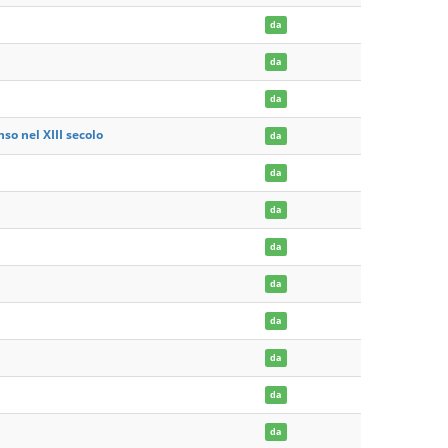
da
da
da
nso nel XIII secolo
da
da
da
da
da
da
da
da
da