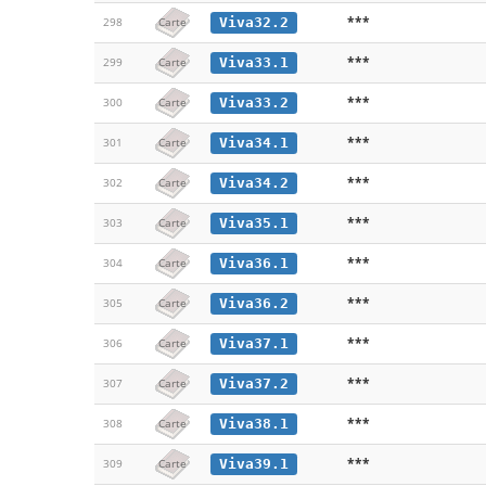
***
Viva32.2
298
Carte
***
Viva33.1
299
Carte
***
Viva33.2
300
Carte
***
Viva34.1
301
Carte
***
Viva34.2
302
Carte
***
Viva35.1
303
Carte
***
Viva36.1
304
Carte
***
Viva36.2
305
Carte
***
Viva37.1
306
Carte
***
Viva37.2
307
Carte
***
Viva38.1
308
Carte
***
Viva39.1
309
Carte