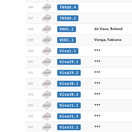
TNSQ8.4
286
Carte
TNSQ9.1
287
Carte
de Vaux, Roland
VAU1.1
288
Carte
Veraja, Fabiano
VER1.1
289
Carte
***
Viva1.1
290
Carte
***
Viva29.1
291
Carte
***
Viva29.2
292
Carte
***
Viva30.1
293
Carte
***
Viva30.2
294
Carte
***
Viva31.1
295
Carte
***
Viva31.2
296
Carte
***
Viva32.1
297
Carte