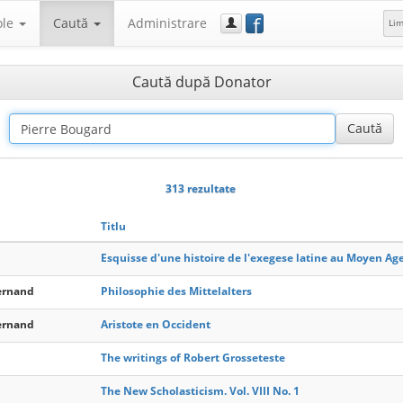
f
ole
Caută
Administrare
Li
Caută după Donator
313 rezultate
Titlu
Esquisse d'une histoire de l'exegese latine au Moyen Ag
ernand
Philosophie des Mittelalters
ernand
Aristote en Occident
The writings of Robert Grosseteste
The New Scholasticism. Vol. VIII No. 1