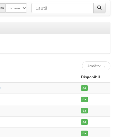
mba
Următor
→
Disponibil
e
da
da
da
da
da