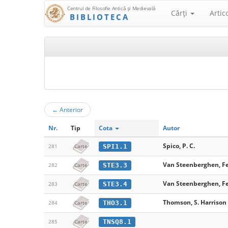
Centrul de Filosofie Antică şi Medievală
Cărţi
Artic
BIBLIOTECA
←
Anterior
Nr.
Tip
Cota
Autor
Spico, P. C.
SPI1.1
281
Carte
Van Steenberghen, F
STE3.3
282
Carte
Van Steenberghen, F
STE3.4
283
Carte
Thomson, S. Harrison
THO3.1
284
Carte
TNSQ8.1
285
Carte