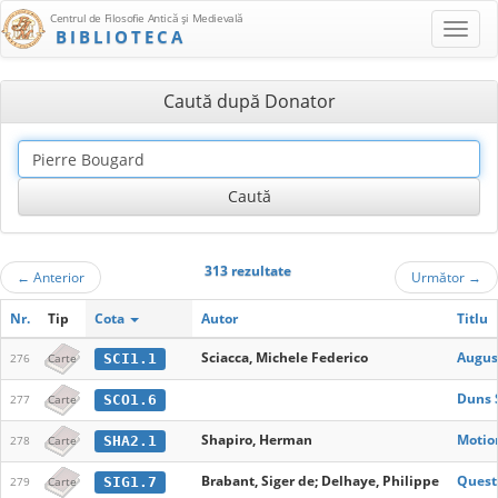
Centrul de Filosofie Antică şi Medievală
BIBLIOTECA
Caută după Donator
313 rezultate
←
Anterior
Următor
→
Nr.
Tip
Cota
Autor
Titlu
Sciacca, Michele Federico
Augus
SCI1.1
276
Carte
Duns 
SCO1.6
277
Carte
Shapiro, Herman
Motio
SHA2.1
278
Carte
Brabant, Siger de; Delhaye, Philippe
Questi
SIG1.7
279
Carte