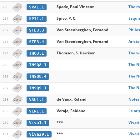
Spade, Paul Vincent
The me
SPA1.1
280
Carte
Spico, P. C.
Esquis
SPI1.1
281
Carte
Van Steenberghen, Fernand
Philos
STE3.3
282
Carte
Van Steenberghen, Fernand
Aristo
STE3.4
283
Carte
Thomson, S. Harrison
The wr
THO3.1
284
Carte
The Ne
TNSQ8.1
285
Carte
The Ne
TNSQ8.4
286
Carte
The Ne
TNSQ9.1
287
Carte
de Vaux, Roland
Notes 
VAU1.1
288
Carte
Veraja, Fabiano
Le ori
VER1.1
289
Carte
***
Vivar
Viva1.1
290
Carte
***
Vivar
Viva29.1
291
Carte