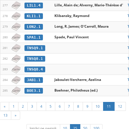
Lille, Alain de; Alverny, Marie-Thérèse d'
LIL1.4
277
Carte
Klibansky, Raymond
KLI1.1
278
Carte
Long, R. James; O'Carroll, Maura
LON2.1
279
Carte
Spade, Paul Vincent
SPA1.1
280
Carte
TNSQ9.1
281
Carte
TNSQ8.1
282
Carte
TNSQ8.4
283
Carte
Jaboulet-Vercherre, Azelina
JAB1.1
284
Carte
Boehner, Philotheus (ed.)
BOE3.1
285
Carte
«
1
2
3
4
5
6
7
8
9
10
11
12
13
»
Intrări pe pagină:
10
25
50
100