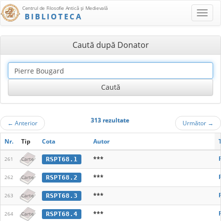
Centrul de Filosofie Antică şi Medievală
BIBLIOTECA
Caută după Donator
313 rezultate
←
Anterior
Următor
→
Nr.
Tip
Cota
Autor
***
RSPT68.1
261
Carte
***
RSPT68.2
262
Carte
***
RSPT68.3
263
Carte
***
RSPT68.4
264
Carte