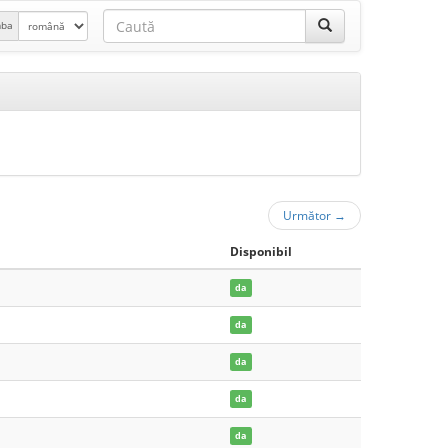
mba
Următor
→
Disponibil
da
da
da
da
da