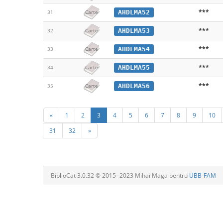
***
AHDLMA52
31
Carte
***
AHDLMA53
32
Carte
***
AHDLMA54
33
Carte
***
AHDLMA55
34
Carte
***
AHDLMA56
35
Carte
«
1
2
3
4
5
6
7
8
9
10
31
32
»
BiblioCat 3.0.32 © 2015‒2023 Mihai Maga pentru
UBB-FAM