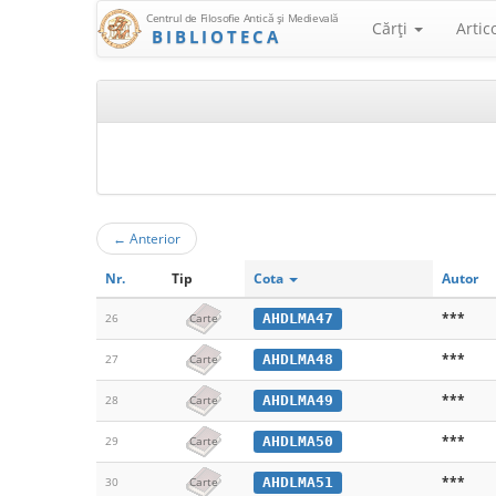
Centrul de Filosofie Antică şi Medievală
Cărţi
Artic
BIBLIOTECA
←
Anterior
Nr.
Tip
Cota
Autor
***
AHDLMA47
26
Carte
***
AHDLMA48
27
Carte
***
AHDLMA49
28
Carte
***
AHDLMA50
29
Carte
***
AHDLMA51
30
Carte