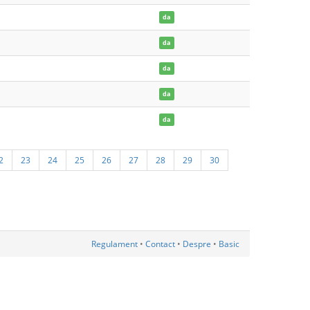
da
da
da
da
da
2
23
24
25
26
27
28
29
30
Regulament
•
Contact
•
Despre
•
Basic