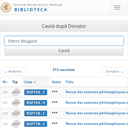
Centrul de Filosofie Antică şi Medievală
BIBLIOTECA
Caută după Donator
313 rezultate
←
Anterior
Următor
→
Nr.
Tip
Cota
Autor
Titlu
***
Revue des sciences philosophiques 
RSPT69.3
226
Carte
***
Revue des sciences philosophiques 
RSPT69.4
227
Carte
***
Revue des sciences philosophiques 
RSPT70.1
228
Carte
***
Revue des sciences philosophiques 
RSPT70.2
229
Carte