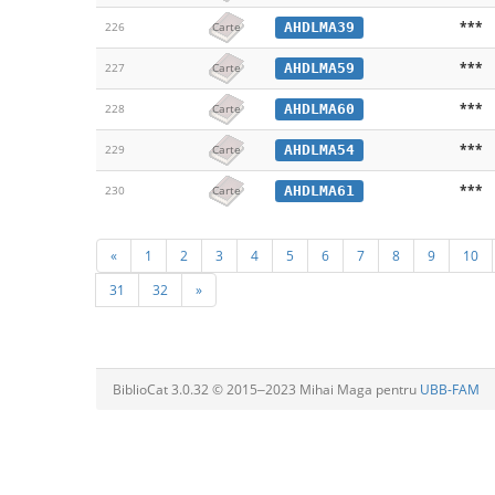
***
AHDLMA39
226
Carte
***
AHDLMA59
227
Carte
***
AHDLMA60
228
Carte
***
AHDLMA54
229
Carte
***
AHDLMA61
230
Carte
«
1
2
3
4
5
6
7
8
9
10
31
32
»
BiblioCat 3.0.32 © 2015‒2023 Mihai Maga pentru
UBB-FAM