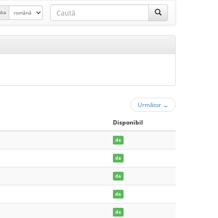
mba
Următor
→
Disponibil
da
da
da
da
da