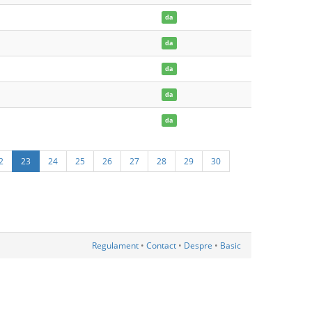
da
da
da
da
da
2
23
24
25
26
27
28
29
30
Regulament
•
Contact
•
Despre
•
Basic