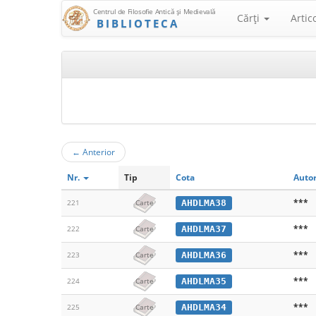
Centrul de Filosofie Antică şi Medievală
Cărţi
Artic
BIBLIOTECA
←
Anterior
Nr.
Tip
Cota
Auto
***
AHDLMA38
221
Carte
***
AHDLMA37
222
Carte
***
AHDLMA36
223
Carte
***
AHDLMA35
224
Carte
***
AHDLMA34
225
Carte