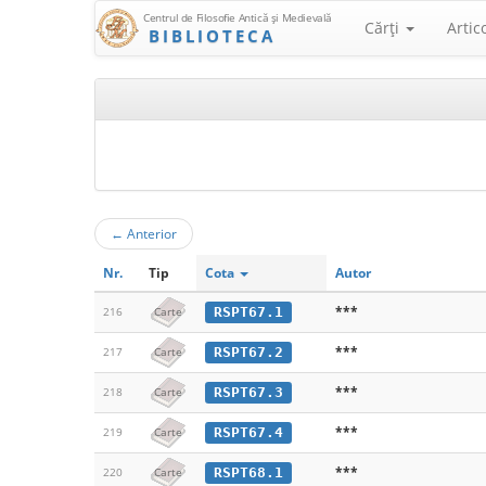
Centrul de Filosofie Antică şi Medievală
Cărţi
Artic
BIBLIOTECA
←
Anterior
Nr.
Tip
Cota
Autor
***
RSPT67.1
216
Carte
***
RSPT67.2
217
Carte
***
RSPT67.3
218
Carte
***
RSPT67.4
219
Carte
***
RSPT68.1
220
Carte