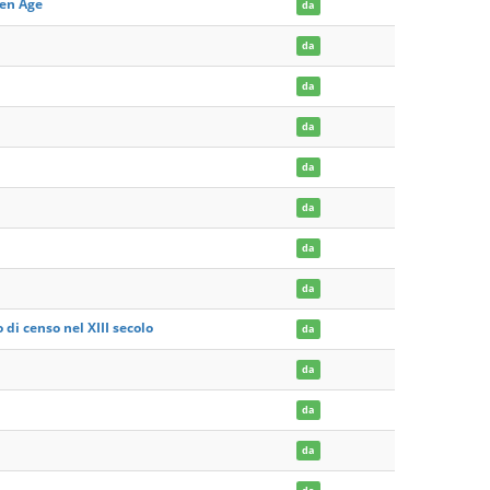
yen Age
da
da
da
da
da
da
da
da
 di censo nel XIII secolo
da
da
da
da