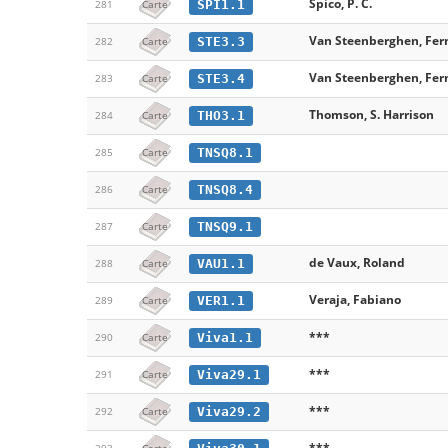
Spico, P. C.
SPI1.1
281
Carte
Van Steenberghen, Fe
STE3.3
282
Carte
Van Steenberghen, Fe
STE3.4
283
Carte
Thomson, S. Harrison
THO3.1
284
Carte
TNSQ8.1
285
Carte
TNSQ8.4
286
Carte
TNSQ9.1
287
Carte
de Vaux, Roland
VAU1.1
288
Carte
Veraja, Fabiano
VER1.1
289
Carte
***
Viva1.1
290
Carte
***
Viva29.1
291
Carte
***
Viva29.2
292
Carte
***