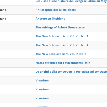
Esquisse d'une histoire de l'exegese latine au Mo
rnand
Philosophie des Mittelalters
rnand
Aristote en Occident
The writings of Robert Grosseteste
The New Scholasticism. Vol. VIII No. 1
The New Scholasticism. Vol. VIII No. 4
The New Scholasticism. Vol. IX No. 1
Notes et textes sur l'avicennisme latin
Le origini della controversia teologica sul contratto
Vivarium
Vivarium
Vivarium
Vivarium