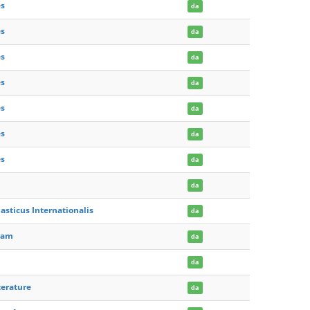
es
da
es
da
es
da
es
da
es
da
es
da
es
da
da
sticus Internationalis
da
ham
da
da
terature
da