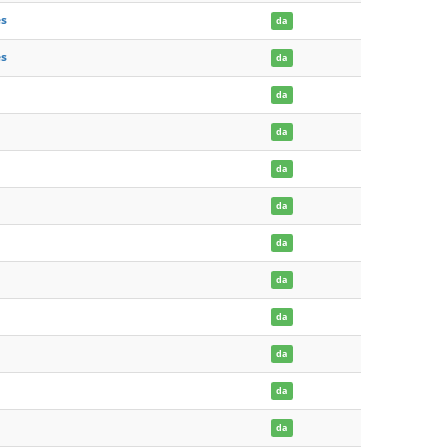
es
da
es
da
da
da
da
da
da
da
da
da
da
da