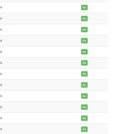
es
da
es
da
es
da
es
da
es
da
es
da
es
da
es
da
es
da
es
da
es
da
es
da