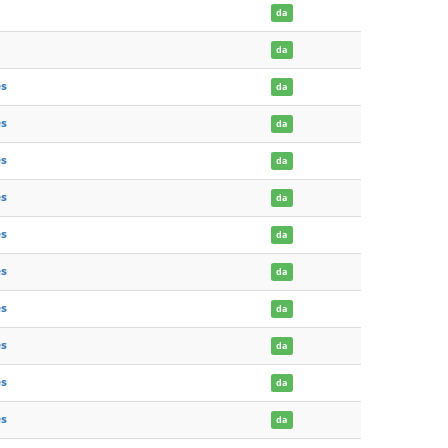
da
da
es
da
es
da
es
da
es
da
es
da
es
da
es
da
es
da
es
da
es
da