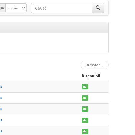
mba
Următor
→
Disponibil
es
da
es
da
es
da
es
da
es
da