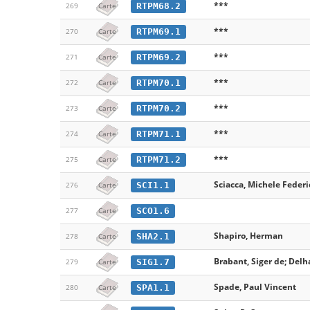
***
RTPM68.2
269
Carte
***
RTPM69.1
270
Carte
***
RTPM69.2
271
Carte
***
RTPM70.1
272
Carte
***
RTPM70.2
273
Carte
***
RTPM71.1
274
Carte
***
RTPM71.2
275
Carte
Sciacca, Michele Federi
SCI1.1
276
Carte
SCO1.6
277
Carte
Shapiro, Herman
SHA2.1
278
Carte
Brabant, Siger de; Delh
SIG1.7
279
Carte
Spade, Paul Vincent
SPA1.1
280
Carte