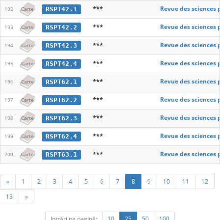
***
Revue des sciences 
RSPT42.1
192
Carte
***
Revue des sciences 
RSPT42.2
193
Carte
***
Revue des sciences 
RSPT42.3
194
Carte
***
Revue des sciences 
RSPT42.4
195
Carte
***
Revue des sciences 
RSPT62.1
196
Carte
***
Revue des sciences 
RSPT62.2
197
Carte
***
Revue des sciences 
RSPT62.3
198
Carte
***
Revue des sciences 
RSPT62.4
199
Carte
***
Revue des sciences 
RSPT63.1
200
Carte
«
1
2
3
4
5
6
7
8
9
10
11
12
13
»
Intrări pe pagină:
10
25
50
100