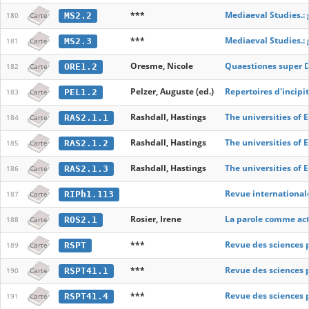
***
Mediaeval Studies.: 
MS2.2
180
Carte
***
Mediaeval Studies.: 
MS2.3
181
Carte
Oresme, Nicole
Quaestiones super D
ORE1.2
182
Carte
Pelzer, Auguste (ed.)
Repertoires d'incipi
PEL1.2
183
Carte
Rashdall, Hastings
The universities of 
RAS2.1.1
184
Carte
Rashdall, Hastings
The universities of E
RAS2.1.2
185
Carte
Rashdall, Hastings
The universities of E
RAS2.1.3
186
Carte
Revue international
RIPh1.113
187
Carte
Rosier, Irene
La parole comme ac
ROS2.1
188
Carte
***
Revue des sciences 
RSPT
189
Carte
***
Revue des sciences 
RSPT41.1
190
Carte
***
Revue des sciences 
RSPT41.4
191
Carte