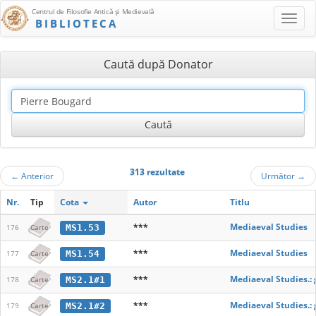
Centrul de Filosofie Antică şi Medievală
BIBLIOTECA
Caută după Donator
313 rezultate
←
Anterior
Următor
→
Nr.
Tip
Cota
Autor
Titlu
***
Mediaeval Studies
MS1.53
176
Carte
***
Mediaeval Studies
MS1.54
177
Carte
***
Mediaeval Studies.: 
MS2.1#1
178
Carte
***
Mediaeval Studies.: 
MS2.1#2
179
Carte