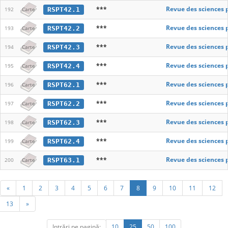
***
Revue des sciences 
RSPT42.1
192
Carte
***
Revue des sciences 
RSPT42.2
193
Carte
***
Revue des sciences 
RSPT42.3
194
Carte
***
Revue des sciences 
RSPT42.4
195
Carte
***
Revue des sciences 
RSPT62.1
196
Carte
***
Revue des sciences 
RSPT62.2
197
Carte
***
Revue des sciences 
RSPT62.3
198
Carte
***
Revue des sciences 
RSPT62.4
199
Carte
***
Revue des sciences 
RSPT63.1
200
Carte
«
1
2
3
4
5
6
7
8
9
10
11
12
13
»
Intrări pe pagină:
10
25
50
100