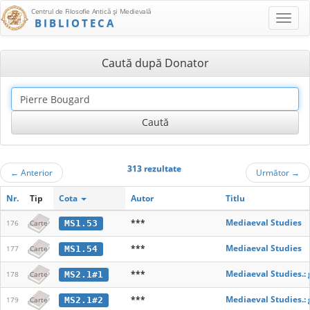
Centrul de Filosofie Antică şi Medievală
BIBLIOTECA
Caută după Donator
313 rezultate
←
Anterior
Următor
→
Nr.
Tip
Cota
Autor
Titlu
***
Mediaeval Studies
MS1.53
176
Carte
***
Mediaeval Studies
MS1.54
177
Carte
***
Mediaeval Studies.: 
MS2.1#1
178
Carte
***
Mediaeval Studies.: 
MS2.1#2
179
Carte