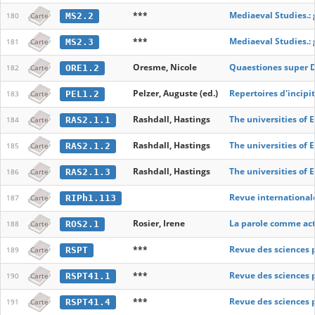
***
Mediaeval Studies.: 
MS2.2
180
Carte
***
Mediaeval Studies.: 
MS2.3
181
Carte
Oresme, Nicole
Quaestiones super D
ORE1.2
182
Carte
Pelzer, Auguste (ed.)
Repertoires d'incipi
PEL1.2
183
Carte
Rashdall, Hastings
The universities of 
RAS2.1.1
184
Carte
Rashdall, Hastings
The universities of E
RAS2.1.2
185
Carte
Rashdall, Hastings
The universities of E
RAS2.1.3
186
Carte
Revue international
RIPh1.113
187
Carte
Rosier, Irene
La parole comme ac
ROS2.1
188
Carte
***
Revue des sciences 
RSPT
189
Carte
***
Revue des sciences 
RSPT41.1
190
Carte
***
Revue des sciences 
RSPT41.4
191
Carte