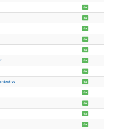
da
da
da
da
da
am
da
da
antastico
da
da
da
da
da