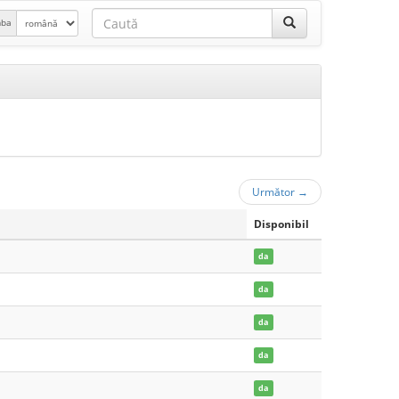
mba
Următor
→
Disponibil
da
da
da
da
da