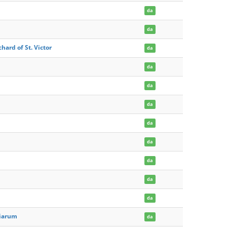
da
da
chard of St. Victor
da
da
da
da
da
da
da
da
da
tiarum
da