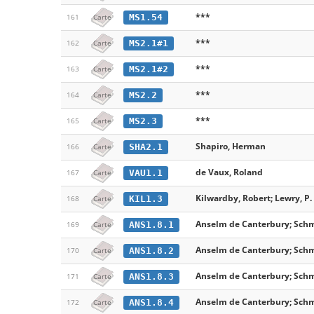
***
MS1.54
161
Carte
***
MS2.1#1
162
Carte
***
MS2.1#2
163
Carte
***
MS2.2
164
Carte
***
MS2.3
165
Carte
Shapiro, Herman
SHA2.1
166
Carte
de Vaux, Roland
VAU1.1
167
Carte
Kilwardby, Robert; Lewry, P
KIL1.3
168
Carte
Anselm de Canterbury; Schmit
ANS1.8.1
169
Carte
Anselm de Canterbury; Schmit
ANS1.8.2
170
Carte
Anselm de Canterbury; Schmit
ANS1.8.3
171
Carte
Anselm de Canterbury; Schmit
ANS1.8.4
172
Carte