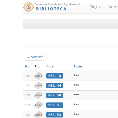
Centrul de Filosofie Antică şi Medievală
Cărţi
Artic
BIBLIOTECA
←
Anterior
Nr.
Tip
Cota
Autor
***
MS1.18
156
Carte
***
MS1.44
157
Carte
***
MS1.50
158
Carte
***
MS1.51
159
Carte
***
MS1.53
160
Carte