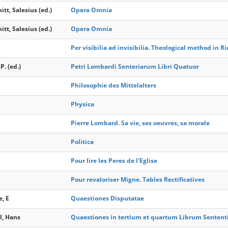
t, Salesius (ed.)
Opera Omnia
t, Salesius (ed.)
Opera Omnia
Per visibilia ad invisibilia. Theological method in Ri
P. (ed.)
Petri Lombardi Senteriarum Libri Quatuor
Philosophie des Mittelalters
Physica
Pierre Lombard. Sa vie, ses oeuvres, sa morale
Politica
Pour lire les Peres de l'Eglise
Pour revaloriser Migne. Tables Rectificatives
, E
Quaestiones Disputatae
l, Hans
Quaestiones in tertium et quartum Librum Senten