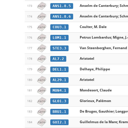
Anselm de Canterbury; Schmit
ANS1.8.5
173
Carte
Anselm de Canterbury; Schmit
ANS1.8.6
174
Carte
Coulter, M. Dale
COU3.1
175
Carte
Petrus Lombardus; Migne, J.-
LOM1.1
176
Carte
Van Steenberghen, Fernand
STE3.3
177
Carte
Aristotel
AL7.2
178
Carte
Delhaye, Philippe
DEL1.1
179
Carte
Aristotel
AL29.1
180
Carte
Mondesert, Claude
MON4.1
181
Carte
Glorieux, Palémon
GLO1.3
182
Carte
De Bruges, Gauthier; Longpre
BRU1.1
183
Carte
Guillelmus de la Mare; Kram
GUI2.1
184
Carte