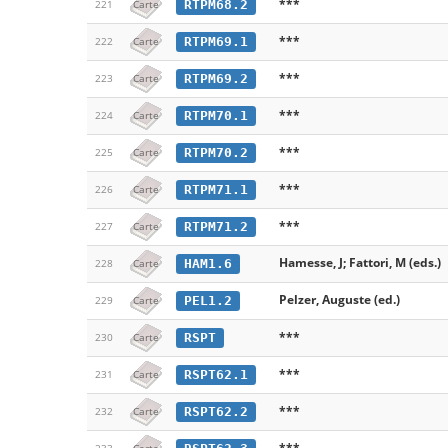
***
RTPM68.2
221
Carte
***
RTPM69.1
222
Carte
***
RTPM69.2
223
Carte
***
RTPM70.1
224
Carte
***
RTPM70.2
225
Carte
***
RTPM71.1
226
Carte
***
RTPM71.2
227
Carte
Hamesse, J; Fattori, M (eds.)
HAM1.6
228
Carte
Pelzer, Auguste (ed.)
PEL1.2
229
Carte
***
RSPT
230
Carte
***
RSPT62.1
231
Carte
***
RSPT62.2
232
Carte
***