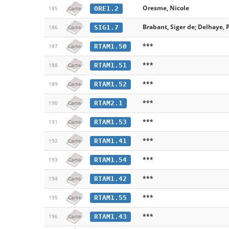
Oresme, Nicole
ORE1.2
185
Carte
Brabant, Siger de; Delhaye, 
SIG1.7
186
Carte
***
RTAM1.50
187
Carte
***
RTAM1.51
188
Carte
***
RTAM1.52
189
Carte
***
RTAM2.1
190
Carte
***
RTAM1.53
191
Carte
***
RTAM1.41
192
Carte
***
RTAM1.54
193
Carte
***
RTAM1.42
194
Carte
***
RTAM1.55
195
Carte
***
RTAM1.43
196
Carte