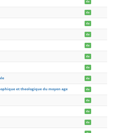
da
da
da
da
da
da
da
ale
da
ilosophique et theologique du moyen age
da
da
da
da