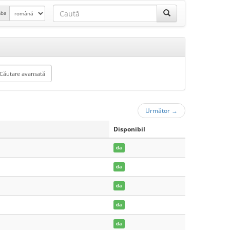
mba
Următor
→
Disponibil
da
da
da
da
da