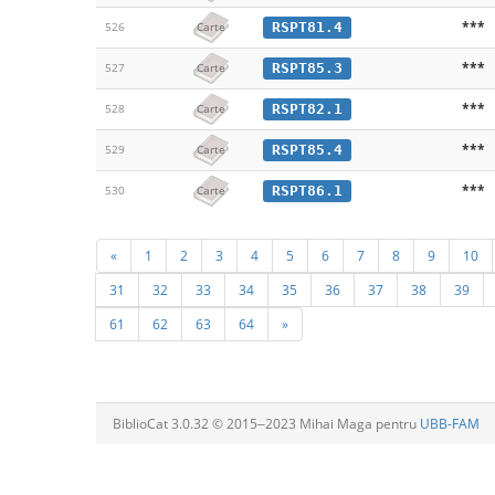
***
RSPT81.4
526
Carte
***
RSPT85.3
527
Carte
***
RSPT82.1
528
Carte
***
RSPT85.4
529
Carte
***
RSPT86.1
530
Carte
«
1
2
3
4
5
6
7
8
9
10
31
32
33
34
35
36
37
38
39
61
62
63
64
»
BiblioCat 3.0.32 © 2015‒2023 Mihai Maga pentru
UBB-FAM