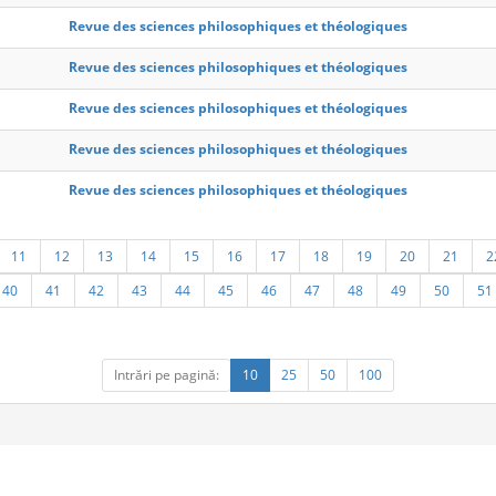
Revue des sciences philosophiques et théologiques
Revue des sciences philosophiques et théologiques
Revue des sciences philosophiques et théologiques
Revue des sciences philosophiques et théologiques
Revue des sciences philosophiques et théologiques
11
12
13
14
15
16
17
18
19
20
21
2
40
41
42
43
44
45
46
47
48
49
50
51
Intrări pe pagină:
10
25
50
100