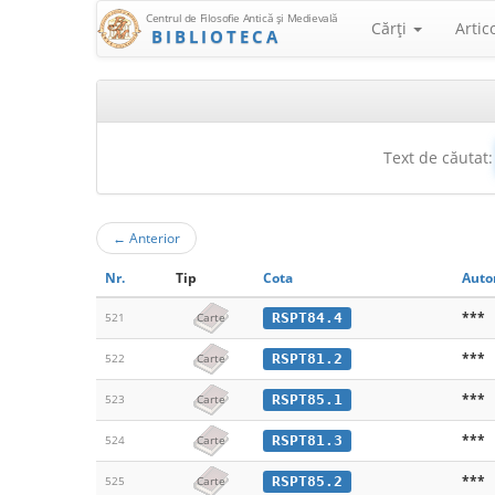
Centrul de Filosofie Antică şi Medievală
Cărţi
Artic
BIBLIOTECA
Text de căutat:
←
Anterior
Nr.
Tip
Cota
Auto
***
RSPT84.4
521
Carte
***
RSPT81.2
522
Carte
***
RSPT85.1
523
Carte
***
RSPT81.3
524
Carte
***
RSPT85.2
525
Carte