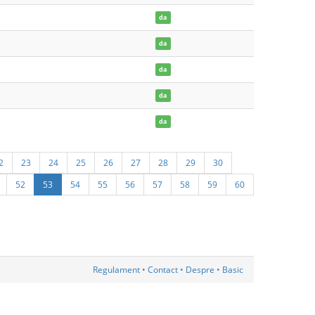
da
da
da
da
da
2
23
24
25
26
27
28
29
30
52
53
54
55
56
57
58
59
60
Regulament
•
Contact
•
Despre
•
Basic