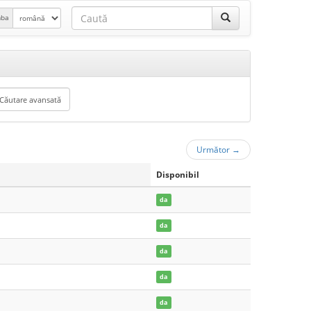
mba
Următor
→
Disponibil
da
da
da
da
da