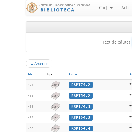
Centrul de Filosofie Antică şi Medievală
Cărţi
Artic
BIBLIOTECA
Text de căutat:
←
Anterior
Nr.
Tip
Cota
A
*
RSPT74.2
451
Carte
*
RSPT54.2
452
Carte
*
RSPT74.3
453
Carte
*
RSPT54.3
454
Carte
*
RSPT54.4
455
Carte