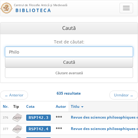
Centrul de Filosofie Antică şi Medievală
BIBLIOTECA
Caută
Text de căutat:
635 rezultate
←
Anterior
Următor
→
Nr.
Tip
Cota
Autor
Titlu
***
Revue des sciences philosophiques 
RSPT42.3
376
Carte
***
Revue des sciences philosophiques 
RSPT42.4
377
Carte