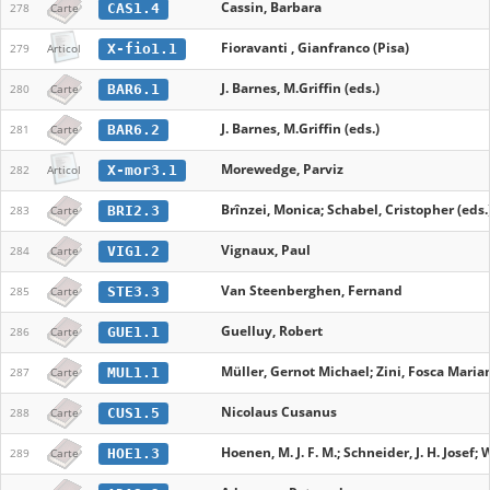
Cassin, Barbara
CAS1.4
278
Carte
Fioravanti , Gianfranco (Pisa)
X-fio1.1
279
Articol
J. Barnes, M.Griffin (eds.)
BAR6.1
280
Carte
J. Barnes, M.Griffin (eds.)
BAR6.2
281
Carte
Morewedge, Parviz
X-mor3.1
282
Articol
Brînzei, Monica; Schabel, Cristopher (eds.
BRI2.3
283
Carte
Vignaux, Paul
VIG1.2
284
Carte
Van Steenberghen, Fernand
STE3.3
285
Carte
Guelluy, Robert
GUE1.1
286
Carte
Müller, Gernot Michael; Zini, Fosca Marian
MUL1.1
287
Carte
Nicolaus Cusanus
CUS1.5
288
Carte
Hoenen, M. J. F. M.; Schneider, J. H. Josef;
HOE1.3
289
Carte