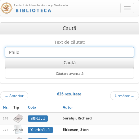
Centrul de Filosofie Antică şi Medievală
BIBLIOTECA
Caută
Text de căutat:
635 rezultate
←
Anterior
Următor
→
Nr.
Tip
Cota
Autor
Sorabji, Richard
SOR1.1
276
Carte
Ebbesen, Sten
X-ebb1.1
277
Articol