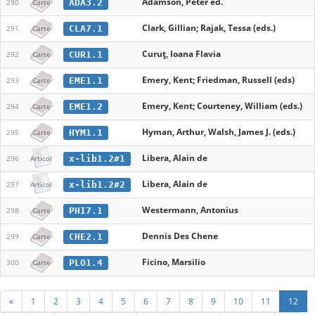
Adamson, Peter ed.
ADA3.2
290
Carte
Clark, Gillian; Rajak, Tessa (eds.)
CLA7.1
291
Carte
Curuț, Ioana Flavia
CUR1.1
292
Carte
Emery, Kent; Friedman, Russell (eds)
EME1.1
293
Carte
Emery, Kent; Courteney, William (eds.)
EME1.2
294
Carte
Hyman, Arthur, Walsh, James J. (eds.)
HYM1.1
295
Carte
Libera, Alain de
x-lib1.2#1
296
Articol
Libera, Alain de
x-lib1.2#2
297
Articol
Westermann, Antonius
PHI7.1
298
Carte
Dennis Des Chene
CHE2.1
299
Carte
Ficino, Marsilio
PLO1.4
300
Carte
«
1
2
3
4
5
6
7
8
9
10
11
12