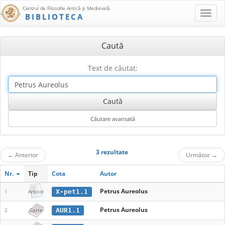
Centrul de Filosofie Antică şi Medievală
BIBLIOTECA
Caută
Text de căutat:
3 rezultate
←
Anterior
Următor
→
Nr.
Tip
Cota
Autor
Petrus Aureolus
X-pet1.1
1
Articol
Petrus Aureolus
AUR1.1
2
Carte