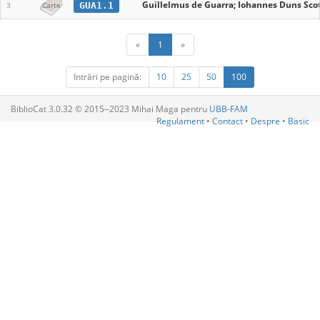
Guillelmus de Guarra; Iohannes Duns Scot
GUA1.1
3
Carte
«
1
»
Intrări pe pagină:
10
25
50
100
BiblioCat 3.0.32 © 2015‒2023 Mihai Maga pentru
UBB-FAM
Regulament
•
Contact
•
Despre
•
Basic