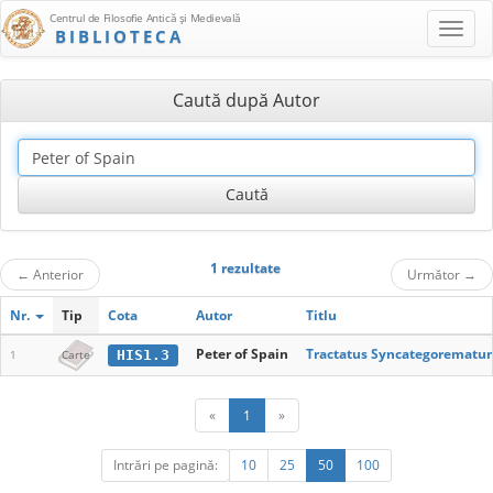
Centrul de Filosofie Antică şi Medievală
BIBLIOTECA
Caută după Autor
1 rezultate
←
Anterior
Următor
→
Nr.
Tip
Cota
Autor
Titlu
Peter of Spain
Tractatus Syncategorematu
HIS1.3
1
Carte
«
1
»
Intrări pe pagină:
10
25
50
100