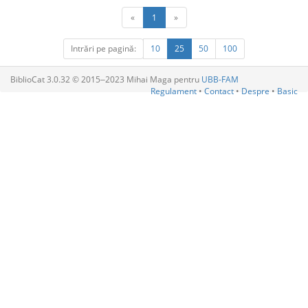
«
1
»
Intrări pe pagină:
10
25
50
100
BiblioCat 3.0.32 © 2015‒2023 Mihai Maga pentru
UBB-FAM
Regulament
•
Contact
•
Despre
•
Basic