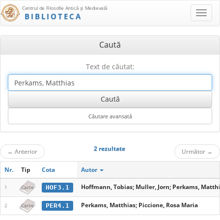
Centrul de Filosofie Antică şi Medievală
BIBLIOTECA
Caută
Text de căutat:
2 rezultate
←
Anterior
Următor
→
Nr.
Tip
Cota
Autor
Hoffmann, Tobias; Muller, Jorn; Perkams, Matthi
HOF3.1
1
Carte
Perkams, Matthias; Piccione, Rosa Maria
PER4.1
2
Carte