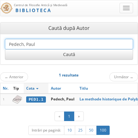
Centrul de Filosofie Antică şi Medievală
BIBLIOTECA
Caută după Autor
1 rezultate
←
Anterior
Următor
→
Nr.
Tip
Cota
Autor
Titlu
Pedech, Paul
La methode historique de Poly
PED1.1
1
Carte
«
1
»
Intrări pe pagină:
10
25
50
100