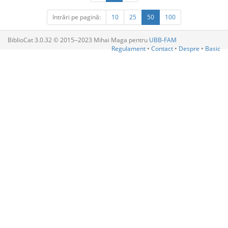
Intrări pe pagină:
10
25
50
100
BiblioCat 3.0.32 © 2015‒2023 Mihai Maga pentru
UBB-FAM
Regulament
•
Contact
•
Despre
•
Basic