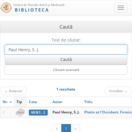
Centrul de Filosofie Antică şi Medievală
BIBLIOTECA
Caută
Text de căutat:
1 rezultate
←
Anterior
Următor
→
Nr.
Tip
Cota
Autor
Titlu
Paul Henry, S. J.
Plotin et l'Occident. Firmi
HEN3.1
1
Carte
«
1
»