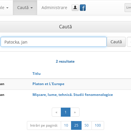
f
ole
Caută
Administrare
Li
Caută
2 rezultate
Titlu
Jan
Platon et L'Europe
Jan
Mișcare, lume, tehnică. Studii fenomenologice
«
1
»
Intrări pe pagină:
10
25
50
100