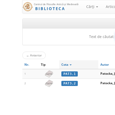
Centrul de Filosofie Antică şi Medievală
Cărţi
Artic
BIBLIOTECA
Text de căutat:
←
Anterior
Nr.
Tip
Cota
Autor
Patocka, 
PAT3.1
1
Carte
Patocka, 
PAT3.2
2
Carte