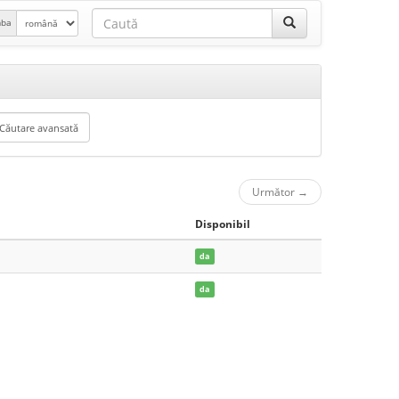
mba
Următor
→
Disponibil
da
da