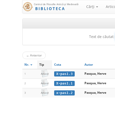
Centrul de Filosofie Antică şi Medievală
Cărţi
Artic
BIBLIOTECA
Text de căutat:
←
Anterior
Nr.
Tip
Cota
Autor
Pasqua, Herve
X-pas1.3
1
Articol
Pasqua, Herve
X-pas1.1
2
Articol
Pasqua, Herve
x-pas1.2
3
Articol