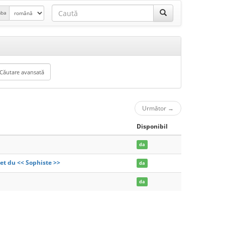
mba
Următor
→
Disponibil
da
t du << Sophiste >>
da
da