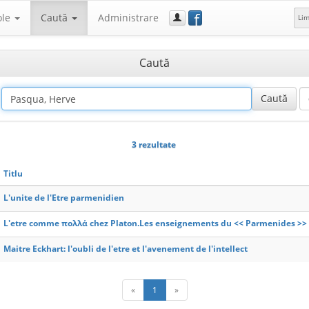
f
ole
Caută
Administrare
Li
Caută
3 rezultate
Titlu
L'unite de l'Etre parmenidien
L'etre comme πολλά chez Platon.Les enseignements du << Parmenides >> e
Maitre Eckhart: l'oubli de l'etre et l'avenement de l'intellect
«
1
»