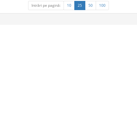
Intrări pe pagină:
10
25
50
100