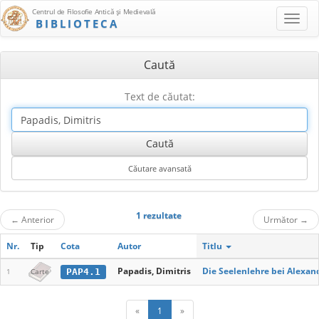
Centrul de Filosofie Antică şi Medievală
BIBLIOTECA
Caută
Text de căutat:
1 rezultate
←
Anterior
Următor
→
Nr.
Tip
Cota
Autor
Titlu
Papadis, Dimitris
Die Seelenlehre bei Alexan
PAP4.1
1
Carte
«
1
»