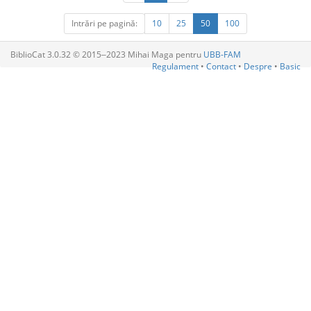
Intrări pe pagină:
10
25
50
100
BiblioCat 3.0.32 © 2015‒2023 Mihai Maga pentru
UBB-FAM
Regulament
•
Contact
•
Despre
•
Basic