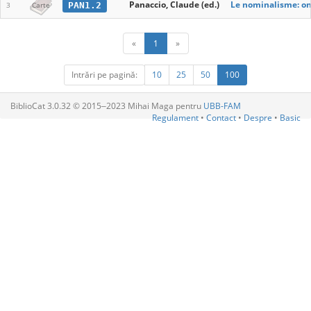
Panaccio, Claude (ed.)
Le nominalisme: on
PAN1.2
3
Carte
«
1
»
Intrări pe pagină:
10
25
50
100
BiblioCat 3.0.32 © 2015‒2023 Mihai Maga pentru
UBB-FAM
Regulament
•
Contact
•
Despre
•
Basic