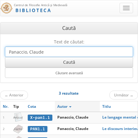
Centrul de Filosofie Antică şi Medievală
BIBLIOTECA
Caută
Text de căutat:
3 rezultate
←
Anterior
Următor
→
Nr.
Tip
Cota
Autor
Titlu
Panaccio, Claude
Le langage mental 
X-pan1.1
1
Articol
Panaccio, Claude
Le discours interi
PAN1.1
2
Carte