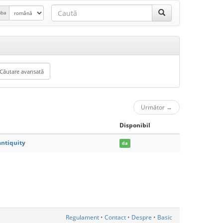
mba
Următor
→
Disponibil
antiquity
da
Regulament
•
Contact
•
Despre
•
Basic