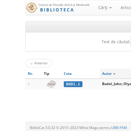
Centrul de Filosofie Antică şi Medievală
Cărţi
Artic
BIBLIOTECA
Text de căutat:
←
Anterior
Nr.
Tip
Cota
Autor
Bodel, John; Olya
BOD1.1
1
Carte
BiblioCat 3.0.32 © 2015‒2023 Mihai Maga pentru
UBB-FAM