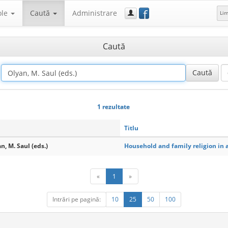
f
ole
Caută
Administrare
Li
Caută
1 rezultate
Titlu
n, M. Saul (eds.)
Household and family religion in 
«
1
»
Intrări pe pagină:
10
25
50
100