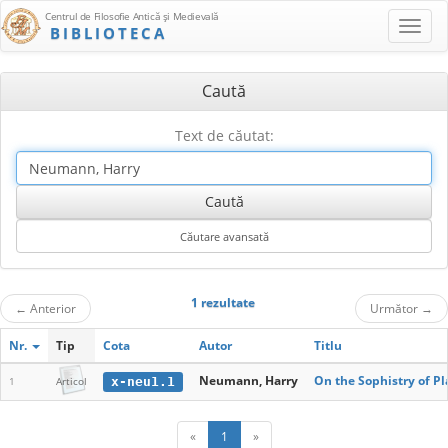
Centrul de Filosofie Antică şi Medievală
BIBLIOTECA
Caută
Text de căutat:
1 rezultate
←
Anterior
Următor
→
Nr.
Tip
Cota
Autor
Titlu
Neumann, Harry
On the Sophistry of Pl
x-neu1.1
1
Articol
«
1
»