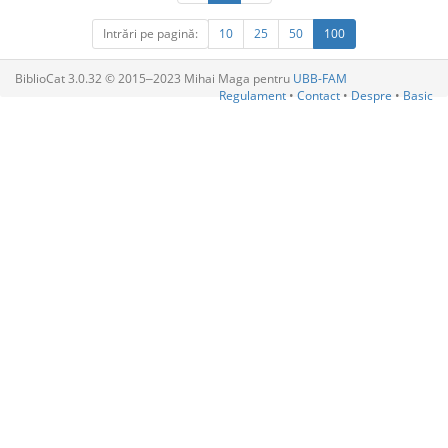
Intrări pe pagină:
10
25
50
100
BiblioCat 3.0.32 © 2015‒2023 Mihai Maga pentru
UBB-FAM
Regulament
•
Contact
•
Despre
•
Basic