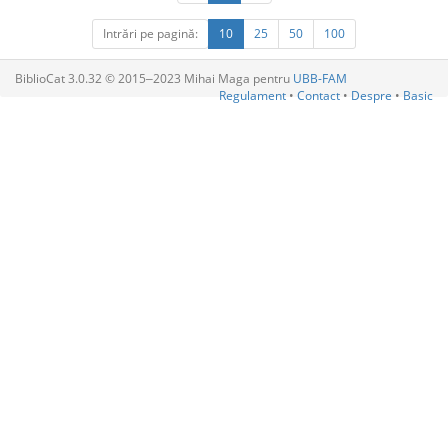
Intrări pe pagină:
10
25
50
100
BiblioCat 3.0.32 © 2015‒2023 Mihai Maga pentru
UBB-FAM
Regulament
•
Contact
•
Despre
•
Basic