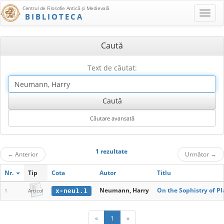
Centrul de Filosofie Antică şi Medievală
BIBLIOTECA
Caută
Text de căutat:
1 rezultate
←
Anterior
Următor
→
Nr.
Tip
Cota
Autor
Titlu
Neumann, Harry
On the Sophistry of Pl
x-neu1.1
1
Articol
«
1
»