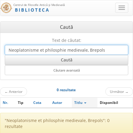
Centrul de Filosofie Antică şi Medievală
BIBLIOTECA
Caută
Text de căutat:
0 rezultate
←
Anterior
Următor
→
Nr.
Tip
Cota
Autor
Titlu
Disponibil
"Neoplatonisme et philosphie medievale, Brepols": 0
rezultate