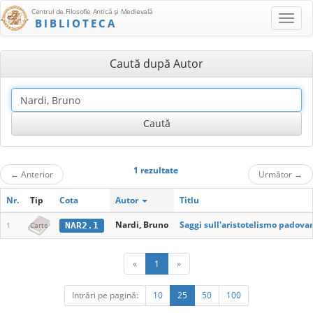
Centrul de Filosofie Antică şi Medievală
BIBLIOTECA
Caută după Autor
1 rezultate
←
Anterior
Următor
→
Nr.
Tip
Cota
Autor
Titlu
Nardi, Bruno
Saggi sull'aristotelismo padovan
NAR2.1
1
Carte
«
1
»
Intrări pe pagină:
10
25
50
100