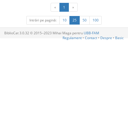
«
1
»
Intrări pe pagină:
10
25
50
100
BiblioCat 3.0.32 © 2015‒2023 Mihai Maga pentru
UBB-FAM
Regulament
•
Contact
•
Despre
•
Basic