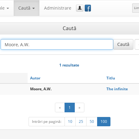
f
ole
Caută
Administrare
Li
Caută
1 rezultate
Autor
Titlu
Moore, A.W.
The infinite
«
1
»
Intrări pe pagină:
10
25
50
100