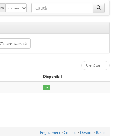
mba
Următor
→
Disponibil
da
Regulament
•
Contact
•
Despre
•
Basic