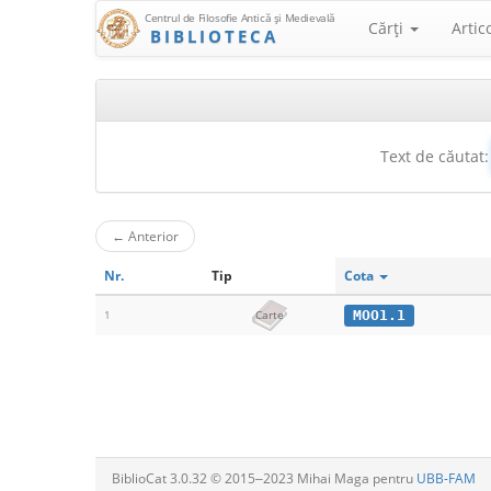
Centrul de Filosofie Antică şi Medievală
Cărţi
Artic
BIBLIOTECA
Text de căutat:
←
Anterior
Nr.
Tip
Cota
MOO1.1
1
Carte
BiblioCat 3.0.32 © 2015‒2023 Mihai Maga pentru
UBB-FAM