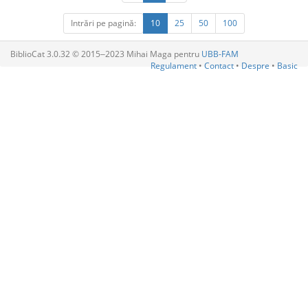
Intrări pe pagină:
10
25
50
100
BiblioCat 3.0.32 © 2015‒2023 Mihai Maga pentru
UBB-FAM
Regulament
•
Contact
•
Despre
•
Basic