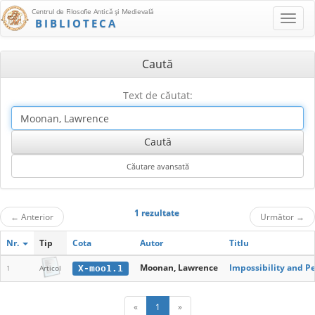
Centrul de Filosofie Antică şi Medievală
BIBLIOTECA
Caută
Text de căutat:
1 rezultate
←
Anterior
Următor
→
Nr.
Tip
Cota
Autor
Titlu
Moonan, Lawrence
Impossibility and P
X-moo1.1
1
Articol
«
1
»