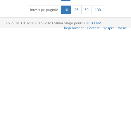
Intrări pe pagină:
10
25
50
100
BiblioCat 3.0.32 © 2015‒2023 Mihai Maga pentru
UBB-FAM
Regulament
•
Contact
•
Despre
•
Basic