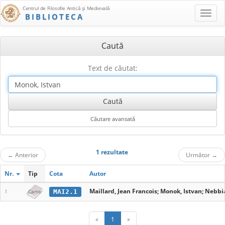
Centrul de Filosofie Antică şi Medievală
BIBLIOTECA
Caută
Text de căutat:
1 rezultate
←
Anterior
Următor
→
Nr.
Tip
Cota
Autor
Maillard, Jean Francois; Monok, Istvan; Nebbia
MAI2.1
1
Carte
«
1
»