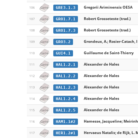
Gregorii Ariminensis OESA
GRE3.1.3
106
Carte
Robert Grosseteste (trad.)
GRO1.7.1
107
Carte
Robert Grosseteste (trad.)
GRO1.7.3
108
Carte
Grondeux, A.; Rosier-Catach, I 
GRO3.2
109
Carte
Guillaume de Saint-Thierry
GUI4.1
110
Carte
Alexander de Hales
HAL1.2.1
111
Carte
Alexander de Hales
HAL1.2.2
112
Carte
Alexander de Hales
HAL1.2.3
113
Carte
Alexander de Hales
HAL1.2.4
114
Carte
Alexander de Hales
HAL1.2.5
115
Carte
Hamesse, Jacqueline; Meirinho
HAM1.1#2
116
Carte
Hervaeus Natalis; de Rijk, L. 
HER1.2#1
117
Carte