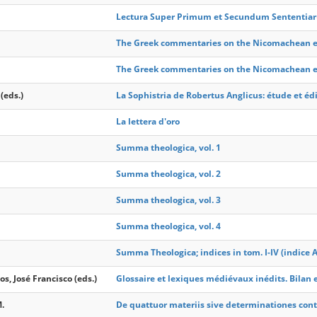
Lectura Super Primum et Secundum Sententiaru
The Greek commentaries on the Nicomachean ethi
The Greek commentaries on the Nicomachean ethic
(eds.)
La Sophistria de Robertus Anglicus: étude et édi
La lettera d'oro
Summa theologica, vol. 1
Summa theologica, vol. 2
Summa theologica, vol. 3
Summa theologica, vol. 4
Summa Theologica; indices in tom. I-IV (indice 
s, José Francisco (eds.)
Glossaire et lexiques médiévaux inédits. Bilan 
M.
De quattuor materiis sive determinationes con