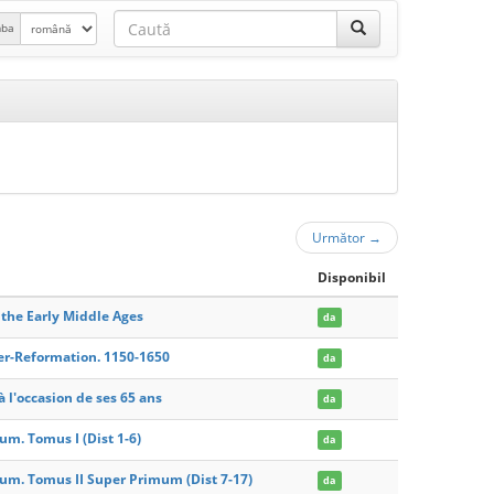
mba
Următor
→
Disponibil
 the Early Middle Ages
da
er-Reformation. 1150-1650
da
à l'occasion de ses 65 ans
da
m. Tomus I (Dist 1-6)
da
m. Tomus II Super Primum (Dist 7-17)
da