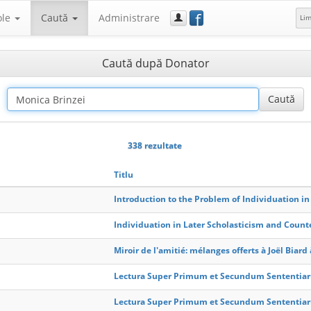
f
ole
Caută
Administrare
Li
Caută după Donator
338 rezultate
Titlu
Introduction to the Problem of Individuation in
Individuation in Later Scholasticism and Count
Miroir de l'amitié: mélanges offerts à Joël Biard 
Lectura Super Primum et Secundum Sententiaru
Lectura Super Primum et Secundum Sententiaru