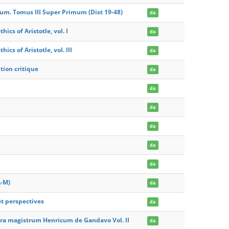
m. Tomus III Super Primum (Dist 19-48)
da
cs of Aristotle, vol. I
da
s of Aristotle, vol. III
da
tion critique
da
da
da
da
da
da
A-M)
da
et perspectives
da
tra magistrum Henricum de Gandavo Vol. II
da