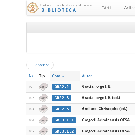
Centrul de Filosofie Antică şi Medievală
Cărţi
Artic
BIBLIOTECA
←
Anterior
Nr.
Tip
Cota
Autor
Gracia, Jorge J. E.
GRA2.2
101
Carte
Gracia, Jorge J. E. (ed.)
GRA2.3
102
Carte
Grellard, Christophe (ed.)
GRE2.3
103
Carte
Gregorii Ariminensis OESA
GRE3.1.1
104
Carte
Gregorii Ariminensis OESA
GRE3.1.2
105
Carte