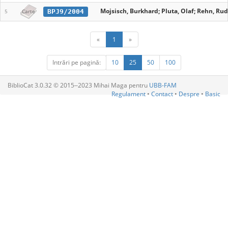
Mojsisch, Burkhard; Pluta, Olaf; Rehn, Ru
BPJ9/2004
5
Carte
«
1
»
Intrări pe pagină:
10
25
50
100
BiblioCat 3.0.32 © 2015‒2023 Mihai Maga pentru
UBB-FAM
Regulament
•
Contact
•
Despre
•
Basic