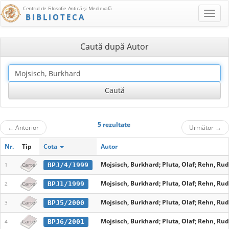
Centrul de Filosofie Antică şi Medievală
BIBLIOTECA
Caută după Autor
5 rezultate
←
Anterior
Următor
→
Nr.
Tip
Cota
Autor
Mojsisch, Burkhard; Pluta, Olaf; Rehn, Ru
BPJ/4/1999
1
Carte
Mojsisch, Burkhard; Pluta, Olaf; Rehn, Ru
BPJ1/1999
2
Carte
Mojsisch, Burkhard; Pluta, Olaf; Rehn, Ru
BPJ5/2000
3
Carte
Mojsisch, Burkhard; Pluta, Olaf; Rehn, Ru
BPJ6/2001
4
Carte