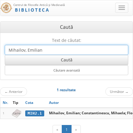
Centrul de Filosofie Antică şi Medievală
BIBLIOTECA
Caută
Text de căutat:
1 rezultate
←
Anterior
Următor
→
Nr.
Tip
Cota
Autor
Mihailov, Emilian; Constantinescu, Mihaela; Flon
MIH2.1
1
Carte
«
1
»