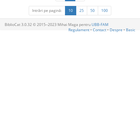
Intrări pe pagină:
10
25
50
100
BiblioCat 3.0.32 © 2015‒2023 Mihai Maga pentru
UBB-FAM
Regulament
•
Contact
•
Despre
•
Basic