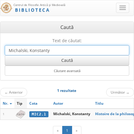
Centrul de Filosofie Antică şi Medievală
BIBLIOTECA
Caută
Text de căutat:
1 rezultate
←
Anterior
Următor
→
Nr.
Tip
Cota
Autor
Titlu
Michalski, Konstanty
Histoire de la philoso
MIC2.1
1
Carte
«
1
»