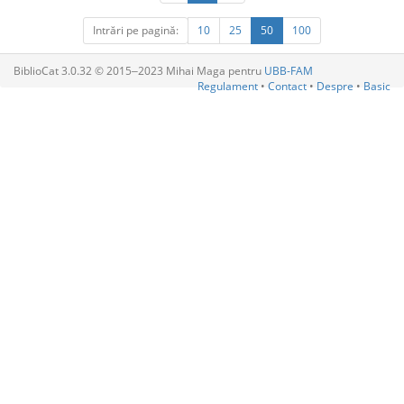
Intrări pe pagină:
10
25
50
100
BiblioCat 3.0.32 © 2015‒2023 Mihai Maga pentru
UBB-FAM
Regulament
•
Contact
•
Despre
•
Basic