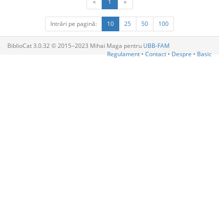
«
1
»
Intrări pe pagină:
10
25
50
100
BiblioCat 3.0.32 © 2015‒2023 Mihai Maga pentru
UBB-FAM
Regulament
•
Contact
•
Despre
•
Basic