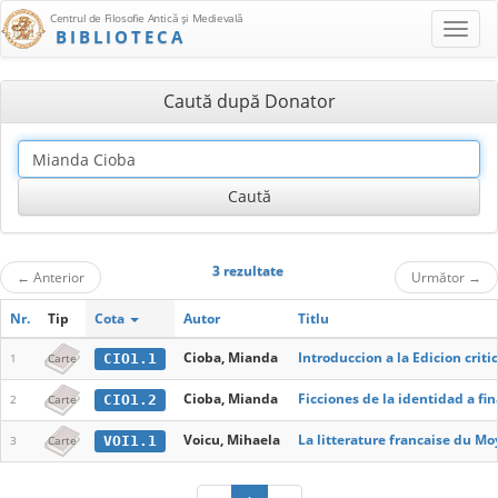
Centrul de Filosofie Antică şi Medievală
BIBLIOTECA
Caută după Donator
3 rezultate
←
Anterior
Următor
→
Nr.
Tip
Cota
Autor
Titlu
Cioba, Mianda
Introduccion a la Edicion crit
CIO1.1
1
Carte
Cioba, Mianda
Ficciones de la identidad a fi
CIO1.2
2
Carte
Voicu, Mihaela
La litterature francaise du Mo
VOI1.1
3
Carte