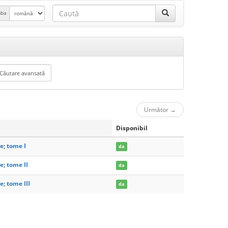
mba
Următor
→
Disponibil
e; tome I
da
e; tome II
da
; tome III
da