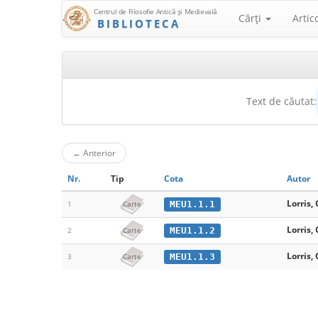
Centrul de Filosofie Antică şi Medievală
Cărţi
Artic
BIBLIOTECA
Text de căutat:
←
Anterior
Nr.
Tip
Cota
Autor
Lorris,
MEU1.1.1
1
Carte
Lorris,
MEU1.1.2
2
Carte
Lorris,
MEU1.1.3
3
Carte