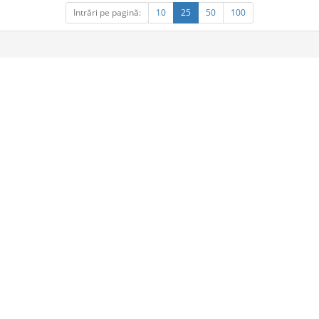
Intrări pe pagină:
10
25
50
100