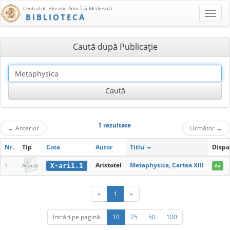
Centrul de Filosofie Antică şi Medievală
BIBLIOTECA
Caută după Publicaţie
1 rezultate
←
Anterior
Următor
→
Nr.
Tip
Cota
Autor
Titlu
Dispo
Aristotel
Metaphysica, Cartea XIII
X-ari1.1
1
Articol
da
«
1
»
Intrări pe pagină:
10
25
50
100