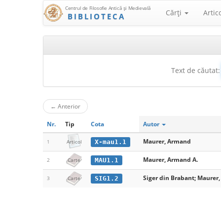
Centrul de Filosofie Antică şi Medievală
Cărţi
Artic
BIBLIOTECA
Text de căutat:
←
Anterior
Nr.
Tip
Cota
Autor
Maurer, Armand
X-mau1.1
1
Articol
Maurer, Armand A.
MAU1.1
2
Carte
Siger din Brabant; Maurer
SIG1.2
3
Carte