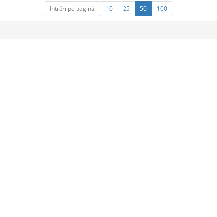
Intrări pe pagină:
10
25
50
100