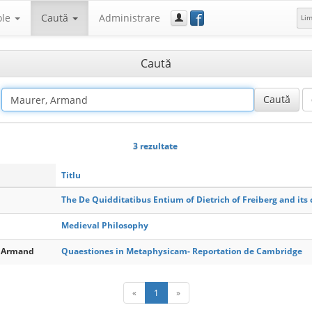
f
ole
Caută
Administrare
Li
Caută
3 rezultate
Titlu
The De Quidditatibus Entium of Dietrich of Freiberg and its 
Medieval Philosophy
, Armand
Quaestiones in Metaphysicam- Reportation de Cambridge
«
1
»