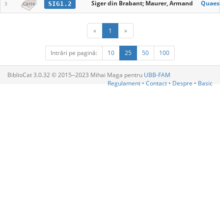
Siger din Brabant; Maurer, Armand
Quaes
SIG1.2
3
Carte
«
1
»
Intrări pe pagină:
10
25
50
100
BiblioCat 3.0.32 © 2015‒2023 Mihai Maga pentru
UBB-FAM
Regulament
•
Contact
•
Despre
•
Basic