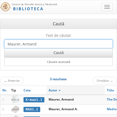
Centrul de Filosofie Antică şi Medievală
BIBLIOTECA
Caută
Text de căutat:
3 rezultate
←
Anterior
Următor
→
Nr.
Tip
Cota
Autor
Titlu
Maurer, Armand
The De
X-mau1.1
1
Articol
Maurer, Armand A.
Medie
MAU1.1
2
Carte