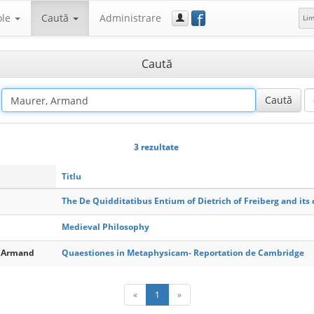
f
ole
Caută
Administrare
Li
Caută
3 rezultate
Titlu
The De Quidditatibus Entium of Dietrich of Freiberg and its 
Medieval Philosophy
, Armand
Quaestiones in Metaphysicam- Reportation de Cambridge
«
1
»