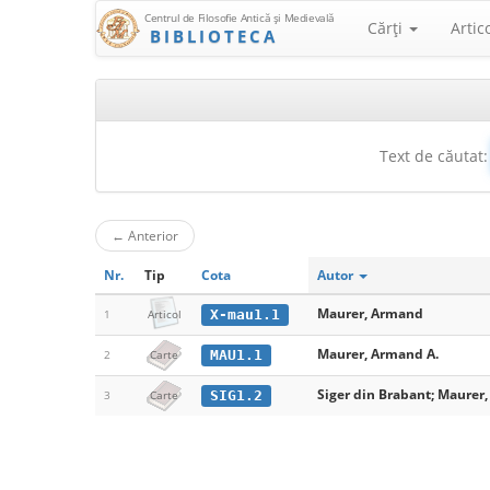
Centrul de Filosofie Antică şi Medievală
Cărţi
Artic
BIBLIOTECA
Text de căutat:
←
Anterior
Nr.
Tip
Cota
Autor
Maurer, Armand
X-mau1.1
1
Articol
Maurer, Armand A.
MAU1.1
2
Carte
Siger din Brabant; Maurer
SIG1.2
3
Carte