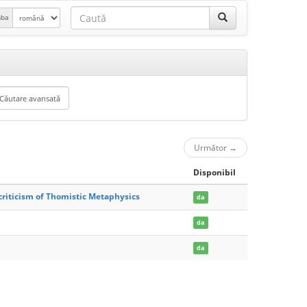
mba
Următor
→
Disponibil
criticism of Thomistic Metaphysics
da
da
da