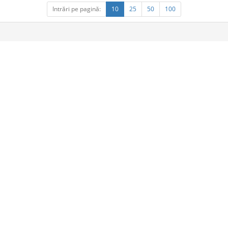
Intrări pe pagină:
10
25
50
100