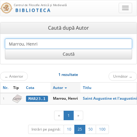
Centrul de Filosofie Antică şi Medievală
BIBLIOTECA
Caută după Autor
1 rezultate
←
Anterior
Următor
→
Nr.
Tip
Cota
Autor
Titlu
Marrou, Henri
Saint Augustine et l'augusti
MAR23.1
1
Carte
«
1
»
Intrări pe pagină:
10
25
50
100