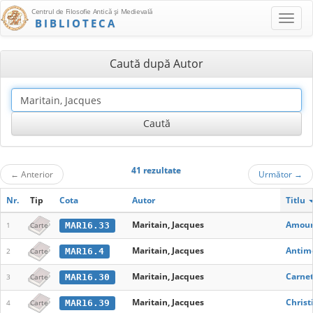
Centrul de Filosofie Antică şi Medievală
BIBLIOTECA
Caută după Autor
41 rezultate
←
Anterior
Următor
→
Nr.
Tip
Cota
Autor
Titlu
Maritain, Jacques
Amour
MAR16.33
1
Carte
Maritain, Jacques
Antim
MAR16.4
2
Carte
Maritain, Jacques
Carnet
MAR16.30
3
Carte
Maritain, Jacques
Christ
MAR16.39
4
Carte