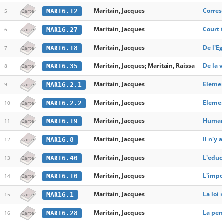
Maritain, Jacques
Corre
MAR16.12
5
Carte
Maritain, Jacques
Court 
MAR16.27
6
Carte
Maritain, Jacques
De l'E
MAR16.18
7
Carte
Maritain, Jacques; Maritain, Raissa
De la 
MAR16.35
8
Carte
Maritain, Jacques
Elemen
MAR16.2.1
9
Carte
Maritain, Jacques
Elemen
MAR16.2.2
10
Carte
Maritain, Jacques
Human
MAR16.19
11
Carte
Maritain, Jacques
Il n'y 
MAR16.8
12
Carte
Maritain, Jacques
L'educ
MAR16.40
13
Carte
Maritain, Jacques
L'impo
MAR16.10
14
Carte
Maritain, Jacques
La loi 
MAR16.1
15
Carte
Maritain, Jacques
La pen
MAR16.28
16
Carte