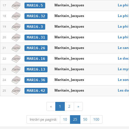
Maritain, Jacques
La phi
MAR16.5
17
Carte
Maritain, Jacques
La phi
MAR16.32
18
Carte
Maritain, Jacques
La phi
MAR16.3
19
Carte
Maritain, Jacques
La phi
MAR16.31
20
Carte
Maritain, Jacques
Le can
MAR16.26
21
Carte
Maritain, Jacques
Le doc
MAR16.16
22
Carte
Maritain, Jacques
Le mys
MAR16.13
23
Carte
Maritain, Jacques
Le son
MAR16.36
24
Carte
Maritain, Jacques
Les do
MAR16.42
25
Carte
«
1
2
»
Intrări pe pagină:
10
25
50
100